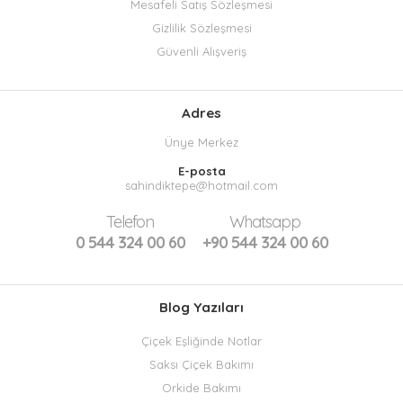
Mesafeli Satış Sözleşmesi
Gizlilik Sözleşmesi
Güvenli Alışveriş
Adres
Ünye Merkez
E-posta
sahindiktepe@hotmail.com
Telefon
Whatsapp
0 544 324 00 60
+90 544 324 00 60
Blog Yazıları
Çiçek Eşliğinde Notlar
Saksı Çiçek Bakımı
Orkide Bakımı