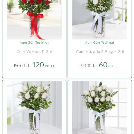
Aynı Gün Teslimat
Aynı Gün Teslimat
Cam Vazoda 11 Gül
Cam Vazoda 5 Beyaz Gül
120
60
150.00 TL
90.00 TL
.00 TL
.00 TL