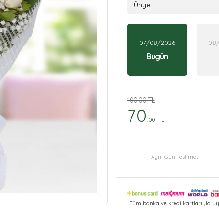
07/08/2026
08
Bugün
100.00 TL
70
.00 TL
Aynı Gün Teslimat
Tüm banka ve kredi kartlarıyla uy