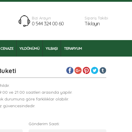
Bizi Arayın
Sipariş Takibi
0 544 324 00 60
Tıklayın
CENAZE
YILDÖNÜMÜ
YILBAŞI
TERARYUM
Buketi
ildir.
09:00 ve 21:00 saatleri arasında yapılır.
k durumuna göre farklılıklar olabilir.
ız güvencesindedir.
Gönderim Saati: