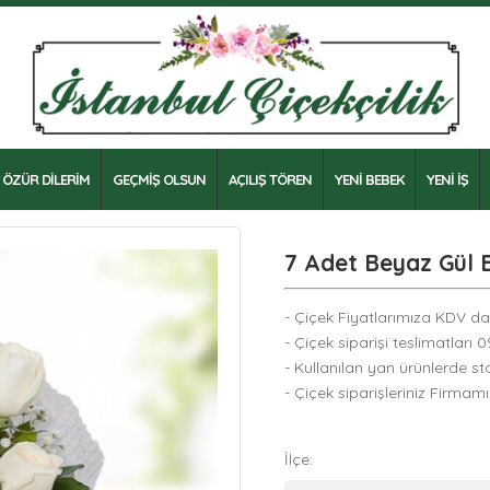
ÖZÜR DİLERİM
GEÇMİŞ OLSUN
AÇILIŞ TÖREN
YENİ BEBEK
YENİ İŞ
7 Adet Beyaz Gül 
- Çiçek Fiyatlarımıza KDV dah
- Çiçek siparişi teslimatları 
- Kullanılan yan ürünlerde sto
- Çiçek siparişleriniz Firmam
İlçe: