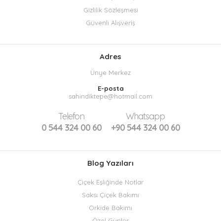
Gizlilik Sözleşmesi
Güvenli Alışveriş
Adres
Ünye Merkez
E-posta
sahindiktepe@hotmail.com
Telefon
Whatsapp
0 544 324 00 60
+90 544 324 00 60
Blog Yazıları
Çiçek Eşliğinde Notlar
Saksı Çiçek Bakımı
Orkide Bakımı
Özel Günler