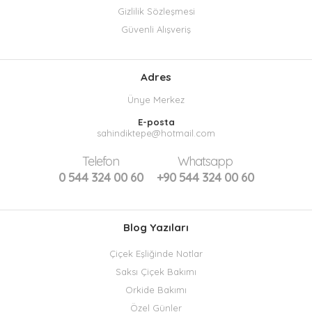
Gizlilik Sözleşmesi
Güvenli Alışveriş
Adres
Ünye Merkez
E-posta
sahindiktepe@hotmail.com
Telefon
Whatsapp
0 544 324 00 60
+90 544 324 00 60
Blog Yazıları
Çiçek Eşliğinde Notlar
Saksı Çiçek Bakımı
Orkide Bakımı
Özel Günler